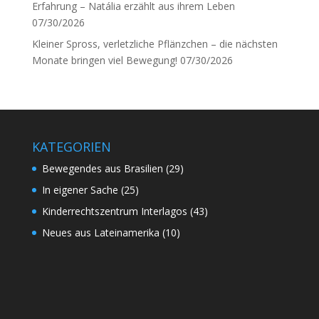
Erfahrung – Natália erzählt aus ihrem Leben
07/30/2026
Kleiner Spross, verletzliche Pflänzchen – die nächsten
Monate bringen viel Bewegung!
07/30/2026
KATEGORIEN
Bewegendes aus Brasilien
(29)
In eigener Sache
(25)
Kinderrechtszentrum Interlagos
(43)
Neues aus Lateinamerika
(10)