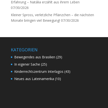
Erfahrung – Natália erzählt aus ihrem Leben
07/30/2026
Kleiner Spross, verletzliche Pflänzchen – die nächsten
Monate bringen viel Bewegung!
07/30/2026
KATEGORIEN
Bewegendes aus Brasilien
(29)
In eigener Sache
(25)
Kinderrechtszentrum Interlagos
(43)
Neues aus Lateinamerika
(10)