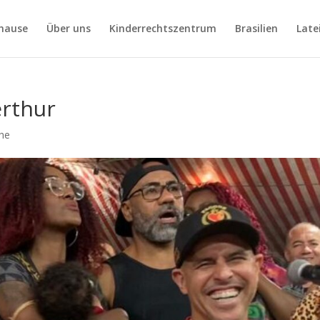
hause
Über uns
Kinderrechtszentrum
Brasilien
Late
erthur
che