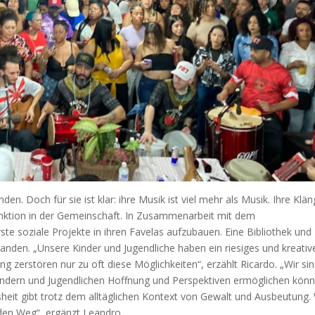
en. Doch für sie ist klar: ihre Musik ist viel mehr als Musik. Ihre Klä
nktion in der Gemeinschaft. In Zusammenarbeit mit dem
te soziale Projekte in ihren Favelas aufzubauen. Eine Bibliothek und
nden. „Unsere Kinder und Jugendliche haben ein riesiges und kreativ
g zerstören nur zu oft diese Möglichkeiten“, erzählt Ricardo. „Wir si
 Kindern und Jugendlichen Hoffnung und Perspektiven ermöglichen könn
sheit gibt trotz dem alltäglichen Kontext von Gewalt und Ausbeutung. 
den Weg“, ergänzt Leandro.