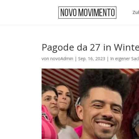
Zu
Pagode da 27 in Wint
von
novoAdmin
|
Sep. 16, 2023
|
In eigener Sa