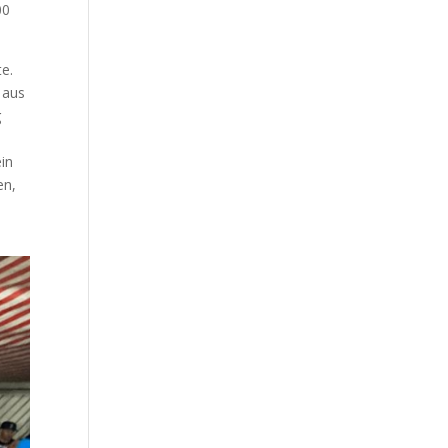
00
e.
 aus
g
in
en,