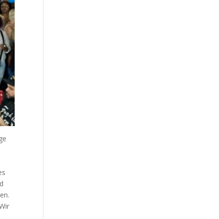
nge
es
nd
en.
Wir