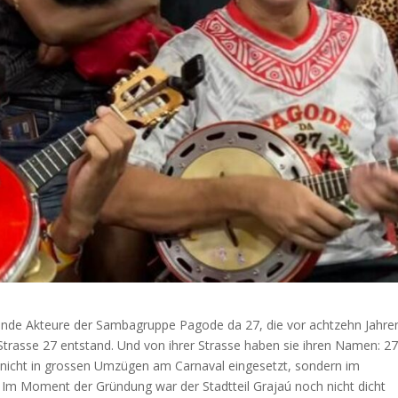
gende Akteure der Sambagruppe Pagode da 27, die vor achtzehn Jahre
 Strasse 27 entstand. Und von ihrer Strasse haben sie ihren Namen: 27
nicht in grossen Umzügen am Carnaval eingesetzt, sondern im
Im Moment der Gründung war der Stadtteil Grajaú noch nicht dicht