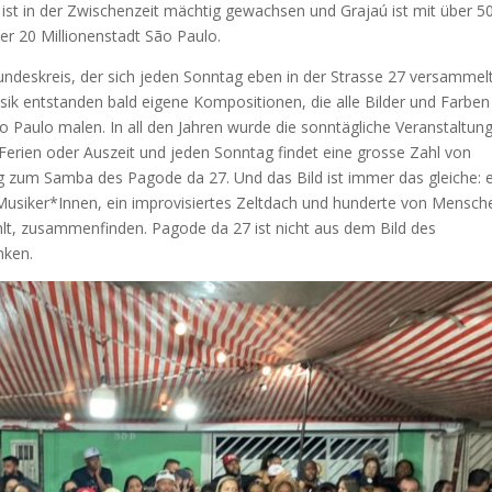
ist in der Zwischenzeit mächtig gewachsen und Grajaú ist mit über 5
er 20 Millionenstadt São Paulo.
ndeskreis, der sich jeden Sonntag eben in der Strasse 27 versammelt
 entstanden bald eigene Kompositionen, die alle Bilder und Farben
Paulo malen. In all den Jahren wurde die sonntägliche Veranstaltun
 Ferien oder Auszeit und jeden Sonntag findet eine grosse Zahl von
zum Samba des Pagode da 27. Und das Bild ist immer das gleiche: e
e Musiker*Innen, ein improvisiertes Zeltdach und hunderte von Mensch
zählt, zusammenfinden. Pagode da 27 ist nicht aus dem Bild des
nken.