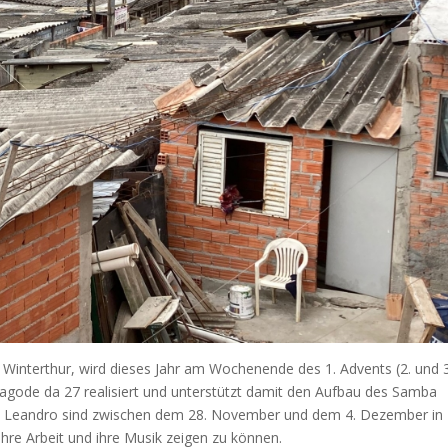
, Winterthur, wird dieses Jahr am Wochenende des 1. Advents (2. und 3
gode da 27 realisiert und unterstützt damit den Aufbau des Samba
d Leandro sind zwischen dem 28. November und dem 4. Dezember in
 ihre Arbeit und ihre Musik zeigen zu können.