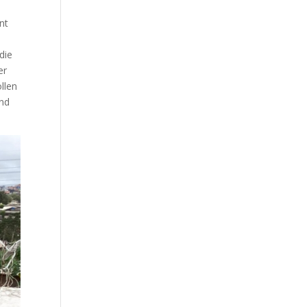
nt
die
er
llen
und