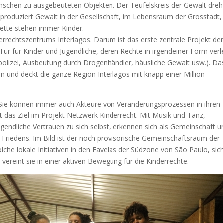
nschen zu ausgebeuteten Objekten. Der Teufelskreis der Gewalt dreh
reproduziert Gewalt in der Gesellschaft, im Lebensraum der Grosstadt, 
Kette stehen immer Kinder.
derrechtszentrums Interlagos. Darum ist das erste zentrale Projekt de
 Tür für Kinder und Jugendliche, deren Rechte in irgendeiner Form verl
rpolizei, Ausbeutung durch Drogenhändler, häusliche Gewalt usw.). Da
len und deckt die ganze Region Interlagos mit knapp einer Million
. Sie können immer auch Akteure von Veränderungsprozessen in ihren
 das Ziel im Projekt Netzwerk Kinderrecht. Mit Musik und Tanz,
gendliche Vertrauen zu sich selbst, erkennen sich als Gemeinschaft u
 Friedens. Im Bild ist der noch provisorische Gemeinschaftsraum der
olche lokale Initiativen in den Favelas der Südzone von São Paulo, sic
ereint sie in einer aktiven Bewegung für die Kinderrechte.